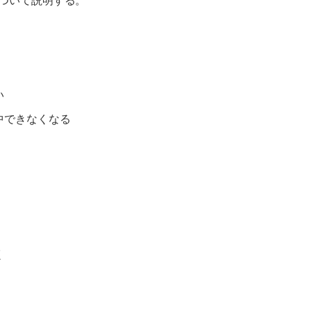
ついて説明する。
い
中できなくなる
く