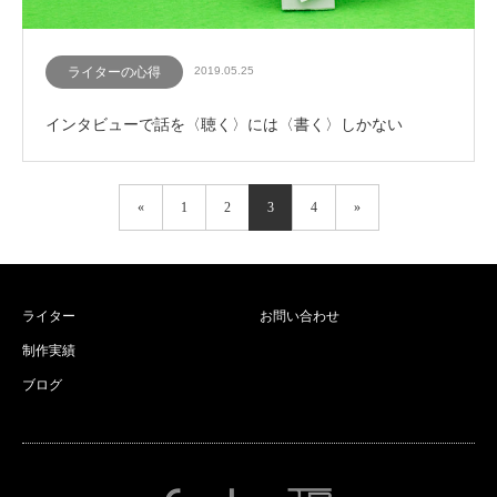
ライターの心得
2019.05.25
インタビューで話を〈聴く〉には〈書く〉しかない
«
1
2
3
4
»
ライター
お問い合わせ
制作実績
ブログ