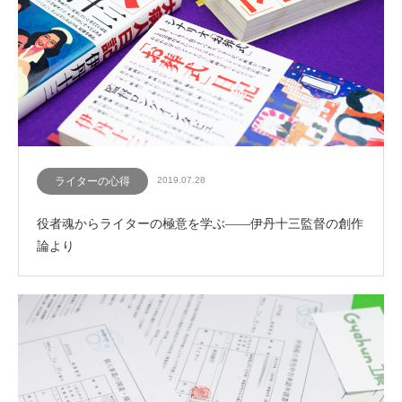
ライターの心得
2019.07.28
役者魂からライターの極意を学ぶ——伊丹十三監督の創作
論より