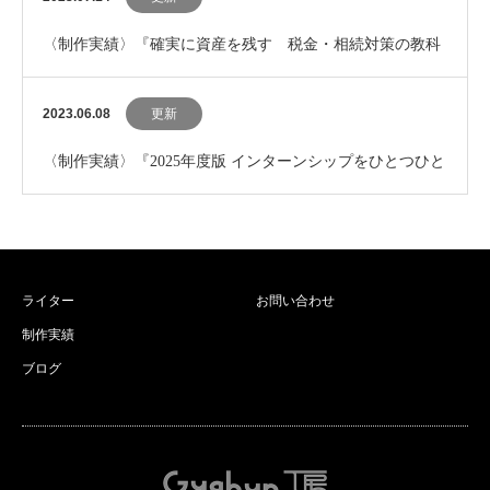
〈制作実績〉『確実に資産を残す 税金・相続対策の教科
書』を追加しました。
2023.06.08
更新
〈制作実績〉『2025年度版 インターンシップをひとつひと
つわかりやすく。』を追加しました。
ライター
お問い合わせ
制作実績
ブログ