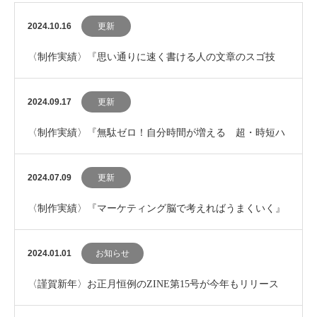
2024.10.16
更新
〈制作実績〉『思い通りに速く書ける人の文章のスゴ技
BEST100』を追加しました。
2024.09.17
更新
〈制作実績〉『無駄ゼロ！自分時間が増える 超・時短ハ
ック』を追加しました。
2024.07.09
更新
〈制作実績〉『マーケティング脳で考えればうまくいく』
を追加しました。
2024.01.01
お知らせ
〈謹賀新年〉お正月恒例のZINE第15号が今年もリリース